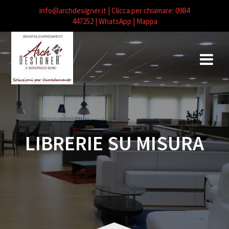
info@archdesigner.it
| Clicca per chiamare: 0984
447252
| WhatsApp |
Mappa
Salta
al
contenuto
LIBRERIE SU MISURA