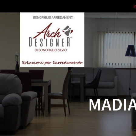
i
Salta
al
contenuto
MADIA