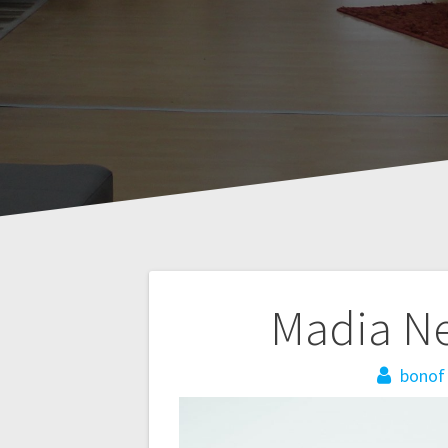
Navigazione
Madia Ne
articoli
bonof