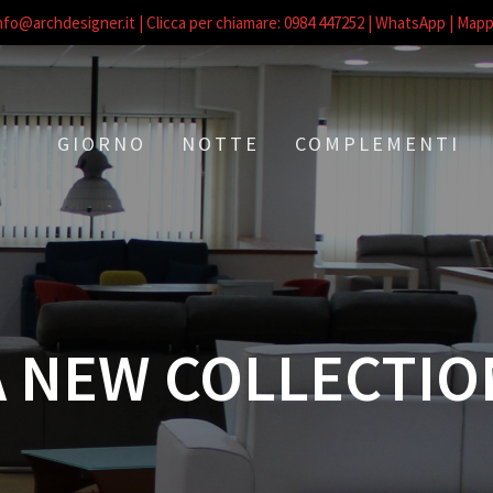
nfo@archdesigner.it
| Clicca per chiamare: 0984 447252
| WhatsApp |
Mapp
GIORNO
NOTTE
COMPLEMENTI
 NEW COLLECTIO