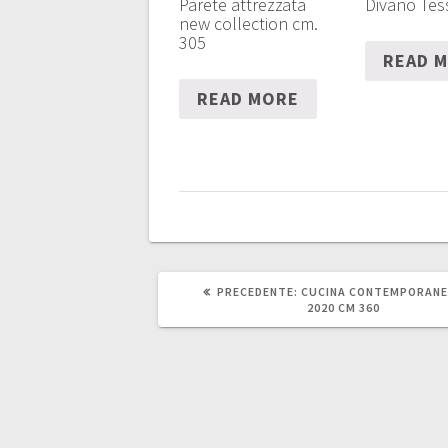
Parete attrezzata
Divano Tes
new collection cm.
305
READ 
READ MORE
ARTICOLO
PRECEDENTE:
CUCINA CONTEMPORANE
PRECEDENTE:
2020 CM 360