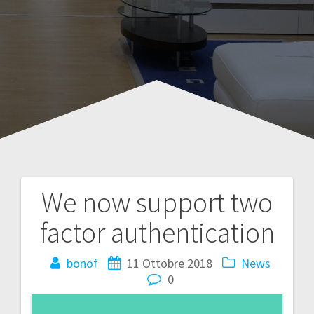
We now support two
Navigazione
factor authentication
articoli
bonof
11 Ottobre 2018
News
0