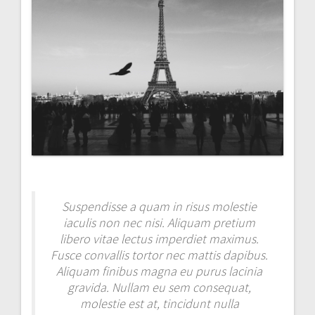
Suspendisse a quam in risus molestie
iaculis non nec nisi. Aliquam pretium
libero vitae lectus imperdiet maximus.
Fusce convallis tortor nec mattis dapibus.
Aliquam finibus magna eu purus lacinia
gravida. Nullam eu sem consequat,
molestie est at, tincidunt nulla