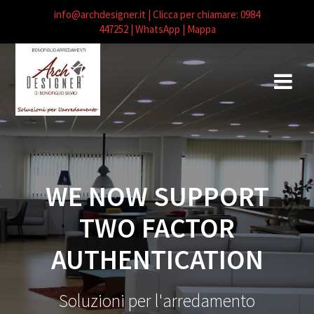
info@archdesigner.it
| Clicca per chiamare: 0984
447252
| WhatsApp |
Mappa
Salta
al
contenuto
WE NOW SUPPORT
TWO FACTOR
AUTHENTICATION
Soluzioni per l'arredamento