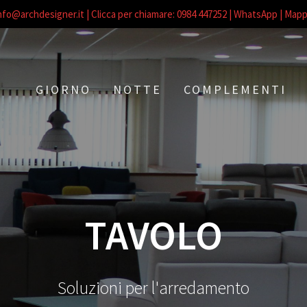
nfo@archdesigner.it
| Clicca per chiamare: 0984 447252
| WhatsApp |
Mapp
GIORNO
NOTTE
COMPLEMENTI
TAVOLO
Soluzioni per l'arredamento