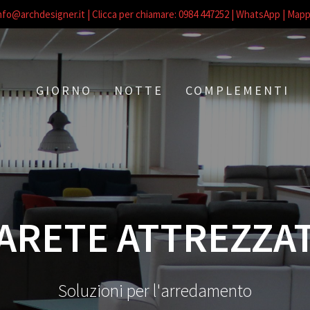
nfo@archdesigner.it
| Clicca per chiamare: 0984 447252
| WhatsApp |
Mapp
GIORNO
NOTTE
COMPLEMENTI
ARETE ATTREZZA
Soluzioni per l'arredamento