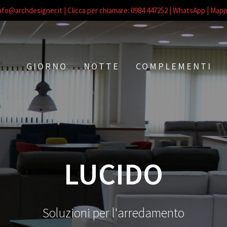
nfo@archdesigner.it
| Clicca per chiamare: 0984 447252
| WhatsApp |
Mapp
GIORNO
NOTTE
COMPLEMENTI
LUCIDO
Soluzioni per l'arredamento