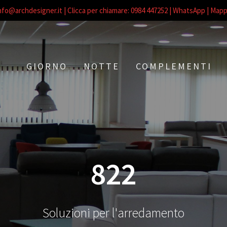
nfo@archdesigner.it
| Clicca per chiamare: 0984 447252
| WhatsApp |
Mapp
GIORNO
NOTTE
COMPLEMENTI
822
Soluzioni per l'arredamento