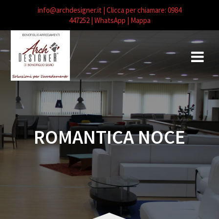
info@archdesigner.it
| Clicca per chiamare: 0984
447252
| WhatsApp |
Mappa
Salta
al
contenuto
ROMANTICA NOCE